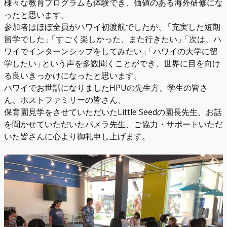
様々な教育プログラムも体験でき、価値のある海外研修にな
ったと思います。
参加者はほぼ全員がハワイ初渡航でしたが、
「
充実した短期
留学でした
」
「
すごく楽しかった、また行きたい
」
「
次は、ハ
ワイでインターンシップをしてみたい
」
「
ハワイの大学に留
学したい
」
という声を多数聞くことができ、世界に目を向け
る良いきっかけになったと思います。
ハワイでお世話になりましたHPUの先生方、学生の皆さ
ん、ホストファミリーの皆さん、
保育園見学をさせていただいたLittle Seedの園長先生、お話
を聞かせていただいたパメラ先生、ご協力・サポートいただ
いた皆さんに心より御礼申し上げます。